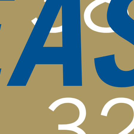
EA
38
3