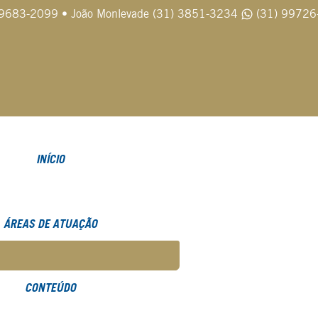
99683-2099
•
João Monlevade (31) 3851-3234
(31) 99726
INÍCIO
ÁREAS DE ATUAÇÃO
CONTEÚDO