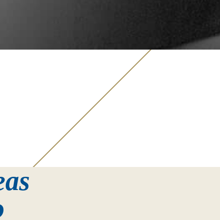
eas
o