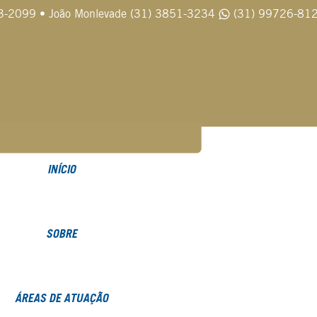
3-2099
•
João Monlevade (31) 3851-3234
(31) 99726-81
INÍCIO
SOBRE
ÁREAS DE ATUAÇÃO